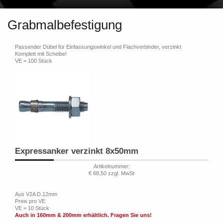
Grabmalbefestigung
Passender Dübel für Einfassungswinkel und Flachverbinder, verzinkt
Komplett mit Scheibe!
VE = 100 Stück
Expressanker verzinkt 8x50mm
Artikelnummer:
€ 68,50 zzgl. MwSt
Aus V2A D.12mm
Preis pro VE
VE = 10 Stück
Auch in 160mm & 200mm erhältlich. Fragen Sie uns!