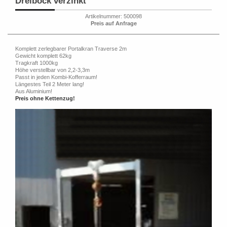
Dreibock verzinkt
Artikelnummer: 500098
Preis auf Anfrage
Komplett zerlegbarer Portalkran Traverse 2m
Gewicht komplett 62kg
Tragkraft 1000kg
Höhe verstellbar von 2,2-3,3m
Passt in jeden Kombi-Kofferraum!
Längestes Teil 2 Meter lang!
Aus Aluminium!
Preis ohne Kettenzug!