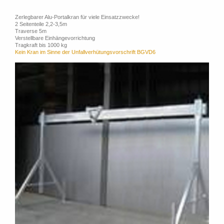
Zerlegbarer Alu-Portalkran für viele Einsatzzwecke!
2 Seitenteile 2,2-3,5m
Traverse 5m
Verstellbare Einhängevorrichtung
Tragkraft bis 1000 kg
Kein Kran im Sinne der Unfallverhütungsvorschrift BGVD6