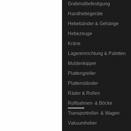
Grabmalbefestigung
Handhebegeräte
Hebebänder & Gehänge
Hebezeuge
Kräne
Lagereinrichtung & Paletten
Muldenkipper
Plattengreifer
Plattenständer
Räder & Rollen
Rollbahnen- & Böcke
Transportroller- & Wagen
Vakuumheber