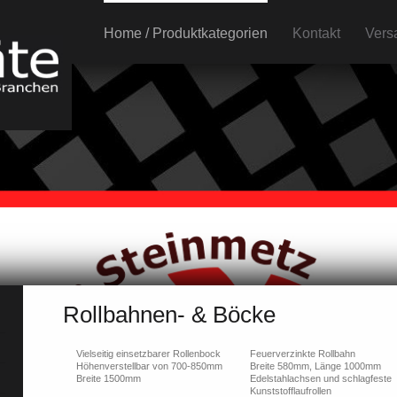
Home / Produktkategorien
Kontakt
Vers
Rollbahnen- & Böcke
Vielseitig einsetzbarer Rollenbock
Feuerverzinkte Rollbahn
Höhenverstellbar von 700-850mm
Breite 580mm, Länge 1000mm
Breite 1500mm
Edelstahlachsen und schlagfeste
Kunststofflaufrollen