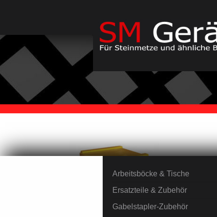
Arbeitsböcke & Tische
Ersatzteile & Zubehör
Gabelstapler-Zubehör